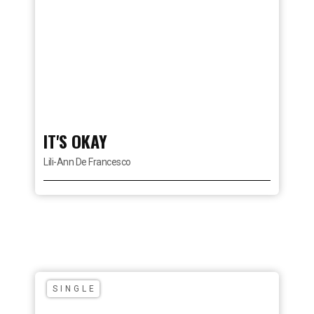
IT'S OKAY
Lili-Ann De Francesco
TIMATE
ARTY
T
VE MIX
V
J SET
(
SINGLE
2023
IM